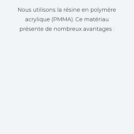
Nous utilisons la résine en polymère
acrylique (PMMA). Ce matériau
présente de nombreux avantages :
léger tout en étant résistant
N
(longue durée de vie)
clair
N
résistant aux UV et aux produits
N
chimiques