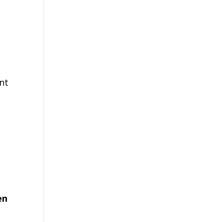
e
nt
en