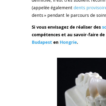
définitive, il est très souvent reco
(appelée également
dents provisoir
dents » pendant le parcours de soins
Si vous envisagez de réaliser des
s
compétences et au savoir-faire de 
Budapest
en
Hongrie
.