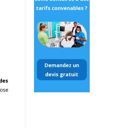
tarifs convenables ?
Demandez un
devis gratuit
 des
pose
s