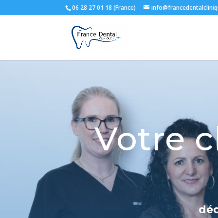
06 28 27 01 18 (France)
info@francedentalclini
Votre c
déd