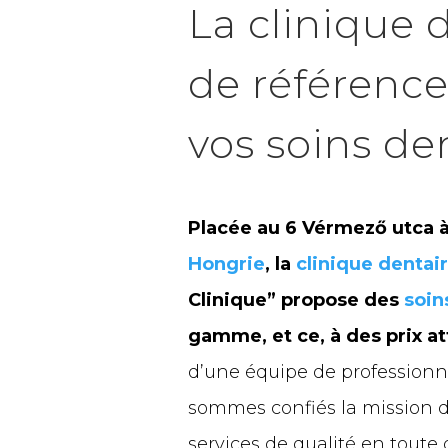
La clinique 
de référenc
vos soins den
Placée au 6 Vérmező utca 
Hongrie
, la
clinique dentai
Clinique” propose des
soin
gamme, et ce, à des prix att
d’une équipe de professionn
sommes confiés la mission d
services de qualité en toute