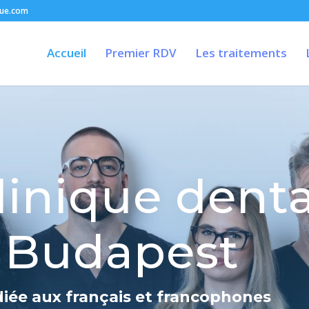
que.com
Accueil
Premier RDV
Les traitements
linique denta
Budapest
iée aux français et francophones