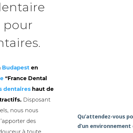
dentaire
e pour
taires.
à
Budapest
en
re
“France Dental
s dentaires
haut de
ractifs.
Disposant
els, nous nous
Qu’attendez-vous pou
’apporter des
d’un environnement c
 douceur à toute