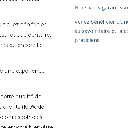
Nous vous garantisson
Venez bénéficier d’u
us allez bénéficier
au savoir-faire et l
esthétique dentaire,
praticiens.
ires ou encore la
ivre une expérience
otre qualité de
s clients (100% de
re philosophie est
ice et votre bien-être