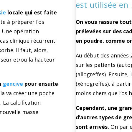
est utilisée en
sie
locale qui est faite
ste à préparer l’os
On vous rassure tout 
s. Une opération
prélevées sur des cad
cas clinique récurrent.
en poudre, comme on 
orbe. Il faut, alors,
Au début des années 2
sseur et/ou la hauteur
sur les patients (auto
(allogreffes). Ensuite, 
la
gencive
pour ensuite
(xénogreffes), à partir
la va créer une poche
moins chers que l’os 
 La calcification
Cependant, une grand
 nouvelle masse
d’autres types de gr
sont arrivés.
On parle