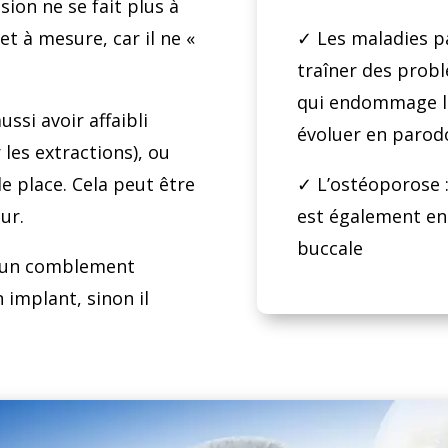
ion ne se fait plus à
 et à mesure, car il ne «
✓ Les maladies pa
traîner des prob
qui endommage la 
ssi avoir affaibli
évoluer en parod
 les extractions), ou
e place. Cela peut être
✓ L’ostéoporose 
ur.
est également en
buccale
 d’un comblement
n implant, sinon il