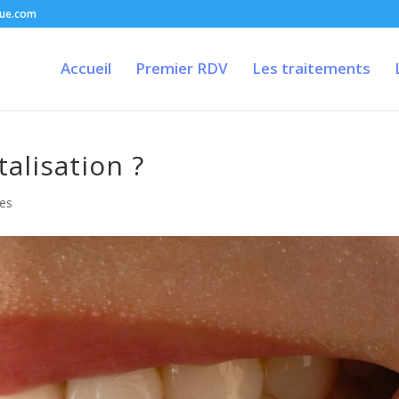
que.com
Accueil
Premier RDV
Les traitements
alisation ?
es