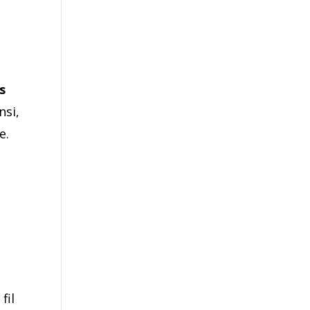
es
nsi,
e.
fil