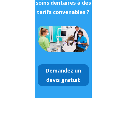
soins dentaires à des
tarifs convenables ?
Demandez un
devis gratuit