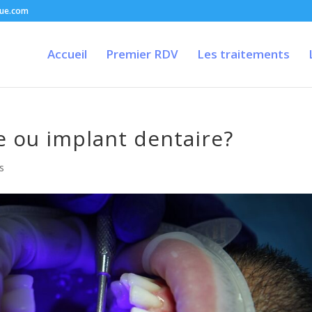
que.com
Accueil
Premier RDV
Les traitements
ge ou implant dentaire?
s