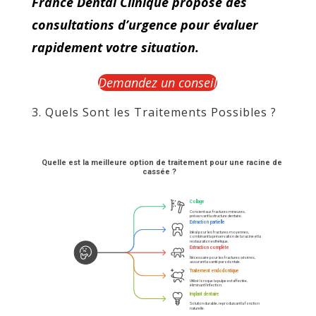
France Dental Clinique propose des
consultations d’urgence pour évaluer
rapidement votre situation.
Demandez un conseil
3. Quels Sont les Traitements Possibles ?
Quelle est la meilleure option de traitement pour une racine de dent 
cassée ?
Collage
Convient aux fractures mineures, 
préservant la structure dentaire.
Extraction partielle
Idéal pour les fractures moyennes, 
combinant la préservation de la racine et la 
restauration esthétique.
Extraction complète
Nécessaire pour les fractures sévères, 
assurant la santé parodontale.
Traitement endodontique
Utilisé lorsque la pulpe est affectée, 
éliminant l'infection.
Implant dentaire
Solution durable, reproduisant la fonction 
naturelle.