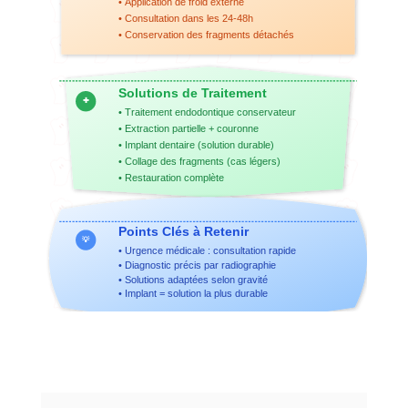
• Application de froid externe
• Consultation dans les 24-48h
• Conservation des fragments détachés
Solutions de Traitement
✚
• Traitement endodontique conservateur
• Extraction partielle + couronne
• Implant dentaire (solution durable)
• Collage des fragments (cas légers)
• Restauration complète
Points Clés à Retenir
💡
• Urgence médicale : consultation rapide
• Diagnostic précis par radiographie
• Solutions adaptées selon gravité
• Implant = solution la plus durable