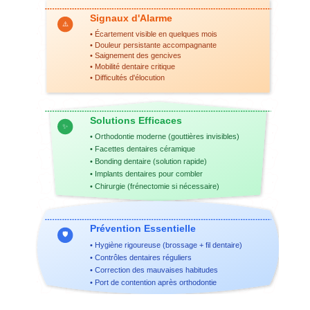
Signaux d'Alarme
⚠️
• Écartement visible en quelques mois
• Douleur persistante accompagnante
• Saignement des
gencives
• Mobilité dentaire critique
• Difficultés d'élocution
Solutions Efficaces
✨
• Orthodontie moderne (gouttières invisibles)
• Facettes dentaires céramique
• Bonding dentaire (solution rapide)
•
Implants dentaires
pour combler
• Chirurgie (frénectomie si nécessaire)
Prévention Essentielle
🛡️
• Hygiène rigoureuse (brossage + fil dentaire)
• Contrôles dentaires réguliers
• Correction des mauvaises habitudes
• Port de contention après orthodontie