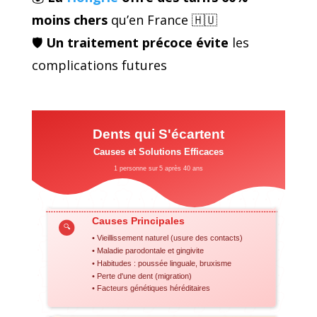
moins chers
qu’en France 🇭🇺
🛡️
Un traitement précoce évite
les
complications futures
Dents qui S'écartent
Causes et Solutions Efficaces
1 personne sur 5 après 40 ans
Causes Principales
🔍
• Vieillissement naturel (usure des contacts)
• Maladie parodontale et gingivite
• Habitudes : poussée linguale,
bruxisme
• Perte d'une dent (migration)
• Facteurs génétiques héréditaires