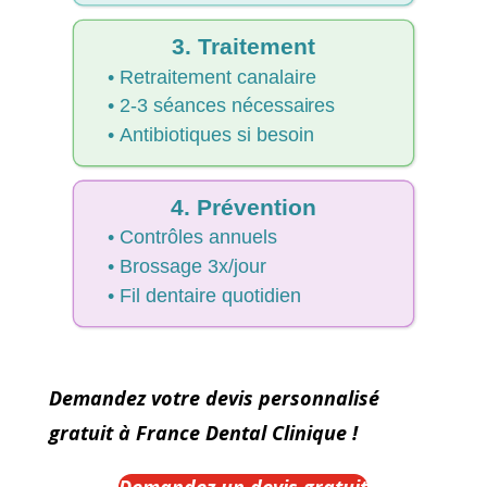
3. Traitement
• Retraitement canalaire
• 2-3 séances nécessaires
• Antibiotiques si besoin
4. Prévention
• Contrôles annuels
• Brossage 3x/jour
• Fil dentaire quotidien
Demandez votre devis personnalisé
gratuit à France Dental Clinique !
Important : Une consultation rapide améliore le pronostic de 85%
Demandez un devis gratuit