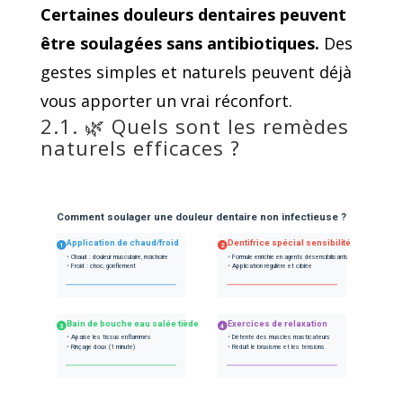
Certaines douleurs dentaires peuvent
être soulagées sans antibiotiques.
Des
gestes simples et naturels peuvent déjà
vous apporter un vrai réconfort.
2.1. 🌿 Quels sont les remèdes
naturels efficaces ?
Comment soulager une douleur dentaire non infectieuse ?
Application de chaud/froid
Dentifrice spécial sensibilité
1
2
• Chaud : douleur musculaire, mâchoire
• Formule enrichie en agents désensibilisants
• Froid : choc, gonflement
• Application régulière et ciblée
Bain de bouche eau salée tiède
Exercices de relaxation
3
4
• Apaise les tissus enflammés
• Détente des muscles masticateurs
• Rinçage doux (1 minute)
• Réduit le bruxisme et les tensions