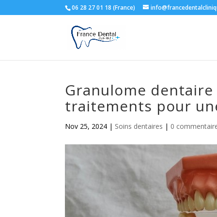
06 28 27 01 18 (France)
info@francedentalclini
Granulome dentaire 
traitements pour un
Nov 25, 2024
|
Soins dentaires
|
0 commentair