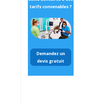
tarifs convenables ?
Demandez un
devis gratuit