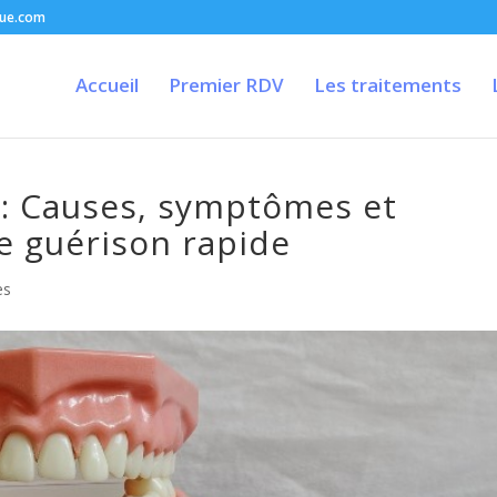
que.com
Accueil
Premier RDV
Les traitements
: Causes, symptômes et
e guérison rapide
es