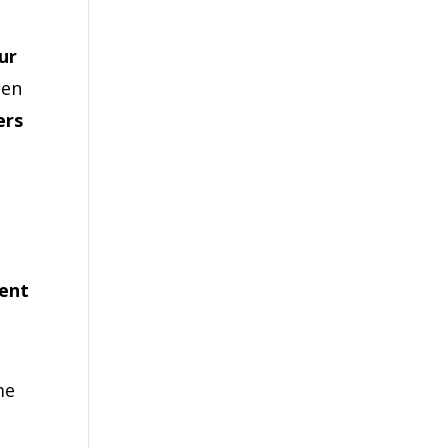
ur
 en
ers
rent
me