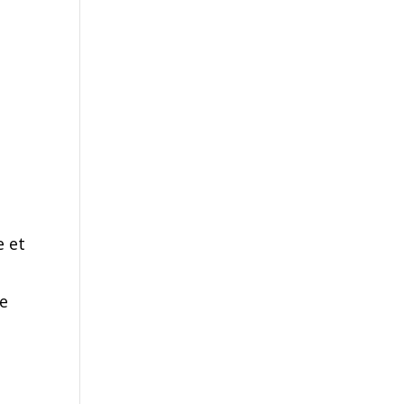
e et
le