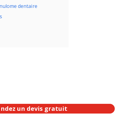
anulome dentaire
s
dez un devis gratuit