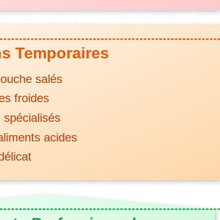
ns Temporaires
bouche salés
s froides
s spécialisés
 aliments acides
délicat