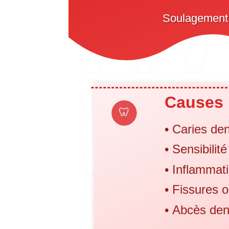
Soulagement e
Causes 
🦷
•
Caries den
• Sensibilit
• Inflammati
• Fissures o
• Abcès den