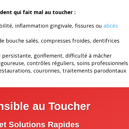
 dent qui fait mal au toucher :
ibilité, inflammation gingivale, fissures ou
abcès
de bouche salés, compresses froides, dentifrices
 persistante, gonflement, difficulté à mâcher
goureuse, contrôles réguliers, soins professionnels
restaurations, couronnes, traitements parodontaux
nsible au Toucher
et Solutions Rapides