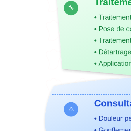
Traitem
🔧
• Traitemen
• Pose de 
• Traitemen
• Détartrag
• Applicatio
Consult
⚠️
• Douleur p
• Gonflemen