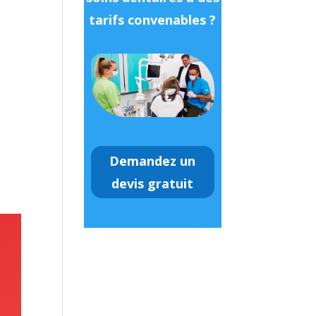
tarifs convenables ?
Demandez un
devis gratuit