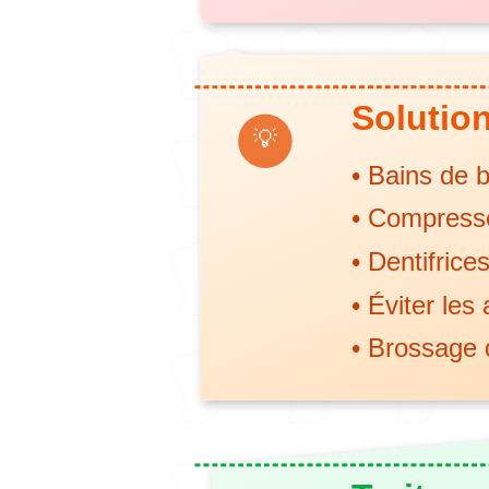
Solutio
💡
• Bains de 
• Compresse
• Dentifrice
• Éviter les
• Brossage 