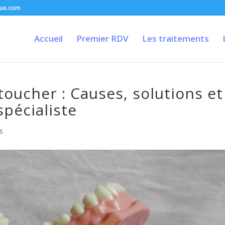
que.com
Accueil
Premier RDV
Les traitements
toucher : Causes, solutions et
pécialiste
s