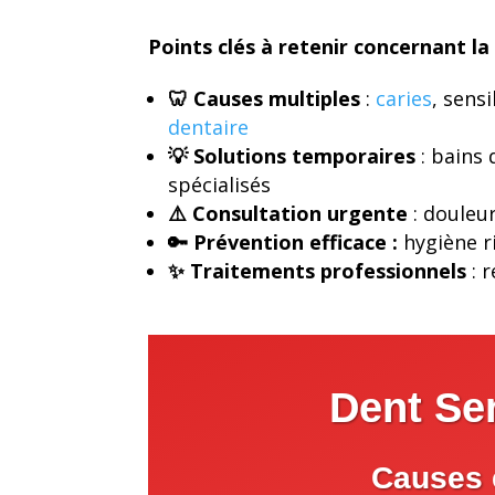
Points clés à retenir concernant la
🦷 Causes multiples
:
caries
, sens
dentaire
💡 Solutions temporaires
: bains 
spécialisés
⚠️ Consultation urgente
: douleur
🔑 Prévention efficace :
hygiène ri
✨ Traitements professionnels
: 
Dent Se
Causes 