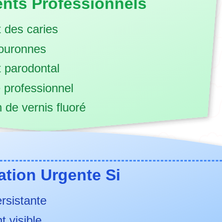
ents Professionnels
t des caries
couronnes
t parodontal
e professionnel
n de vernis fluoré
ation Urgente Si
ersistante
t visible