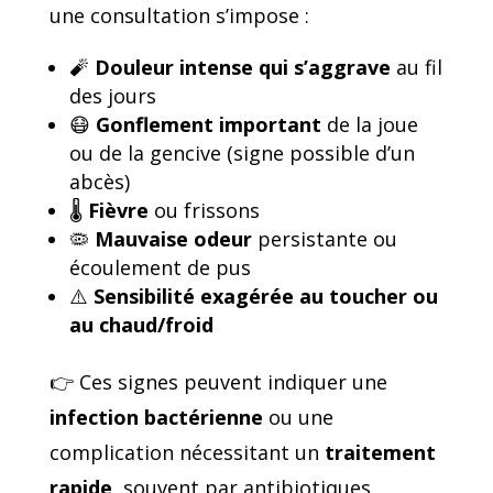
une consultation s’impose :
🧨
Douleur intense qui s’aggrave
au fil
des jours
😷
Gonflement important
de la joue
ou de la gencive (signe possible d’un
abcès)
🌡️
Fièvre
ou frissons
🦠
Mauvaise odeur
persistante ou
écoulement de pus
⚠️
Sensibilité exagérée au toucher ou
au chaud/froid
👉 Ces signes peuvent indiquer une
infection bactérienne
ou une
complication nécessitant un
traitement
rapide
, souvent par antibiotiques.