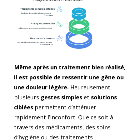
Soulagement de l'inconfort bucco-dentaire
Traitements complémentaires
Les bains de bouche antiseptiques et le 
froid aident
Pratiques post-soins
Habitudes douces pour une guérison rapide
Gestion de la douleur
Les anti-inflammatoires réduisent la douleur 
et l'inflammation
Même après un traitement bien réalisé,
il est possible de ressentir une gêne ou
une douleur légère.
Heureusement,
plusieurs
gestes simples
et
solutions
ciblées
permettent d’atténuer
rapidement l’inconfort. Que ce soit à
travers des médicaments, des soins
d’hygiène ou des traitements