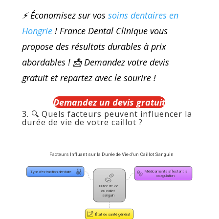
⚡ Économisez sur vos
soins dentaires en
Hongrie
! France Dental Clinique vous
propose des résultats durables à prix
abordables !
📩 Demandez votre devis
gratuit et repartez avec le sourire !
Demandez un devis gratuit
3. 🔍 Quels facteurs peuvent influencer la
durée de vie de votre caillot ?
Facteurs Influant sur la Durée de Vie d'un Caillot Sanguin
Médicaments affectant la 
Type d'extraction dentaire
coagulation
Durée de vie 
du caillot 
sanguin
État de santé général