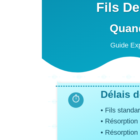
Fils D
Quand
Guide Exp
Délais 
⏱️
• Fils standar
• Résorption 
• Résorption 