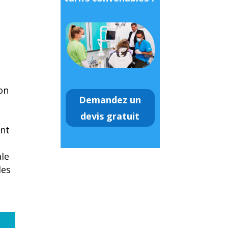
ion
Demandez un
devis gratuit
ent
ale
les