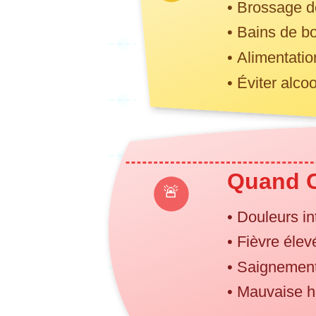
• Brossage d
• Bains de b
• Alimentatio
• Éviter alco
Quand C
🚨
• Douleurs i
• Fièvre élev
• Saignemen
• Mauvaise h