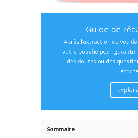
Guide de réc
Après l’extraction de vos de
votre bouche pour garantir u
des doutes ou des question
écout
Explor
Sommaire