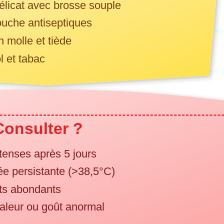
élicat avec brosse souple
ouche antiseptiques
n molle et tiède
ol et tabac
onsulter ?
ntenses après 5 jours
ée persistante (>38,5°C)
ts abondants
aleur ou goût anormal