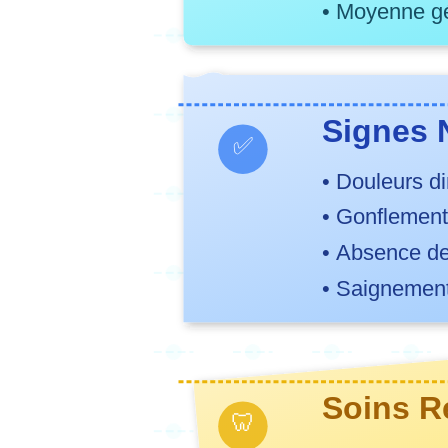
• Moyenne gé
Signes
✅
• Douleurs d
• Gonflement 
• Absence de
• Saignement
Soins 
🦷