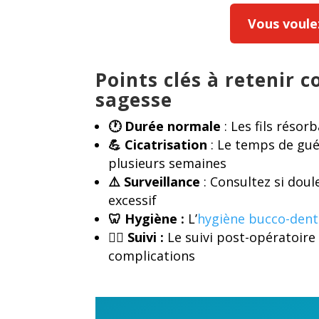
Vous voulez 
Points clés à retenir c
sagesse
🕐 Durée normale
: Les fils réso
💪 Cicatrisation
: Le temps de gué
plusieurs semaines
⚠️ Surveillance
: Consultez si dou
excessif
🦷 Hygiène :
L’
hygiène bucco-dent
👨‍
️ Suivi :
Le suivi post-opératoire 
complications