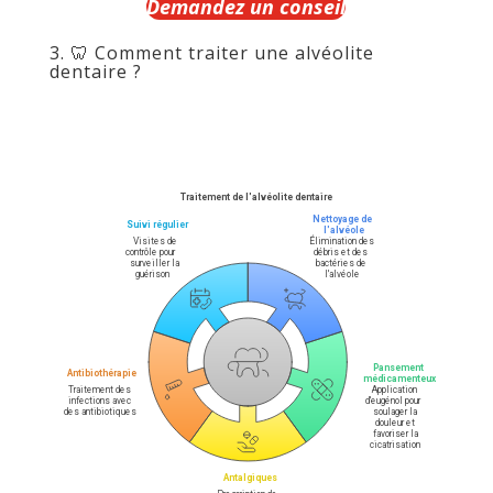
Demandez un conseil
3. 🦷 Comment traiter une alvéolite
dentaire ?
Traitement de l'alvéolite dentaire
Nettoyage de 
Suivi régulier
l'alvéole
Élimination des 
Visites de 
contrôle pour 
débris et des 
surveiller la 
bactéries de 
guérison
l'alvéole
Pansement 
Antibiothérapie
médicamenteux
Traitement des 
Application 
infections avec 
d'eugénol pour 
des antibiotiques
soulager la 
douleur et 
favoriser la 
cicatrisation
Antalgiques