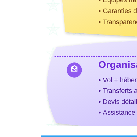
• Équipes fr
• Garanties d
• Transparenc
Organis
🏥
• Vol + hébe
• Transferts 
• Devis détai
• Assistanc