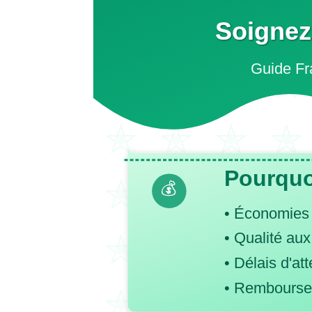
Soignez
Guide Fr
Pourquo
💰
• Économies 
• Qualité au
• Délais d'at
• Rembourse