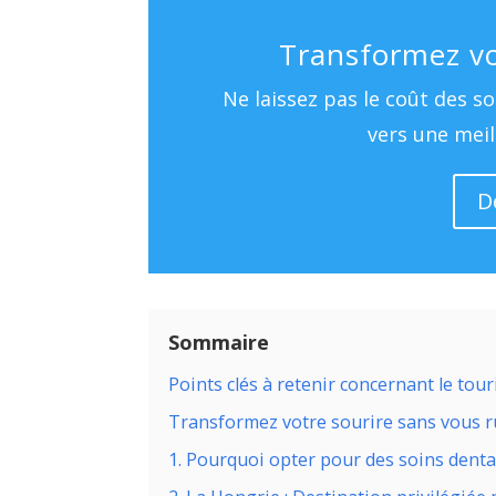
Transformez vo
Ne laissez pas le coût des so
vers une meil
D
Sommaire
Points clés à retenir concernant le tou
Transformez votre sourire sans vous r
1. Pourquoi opter pour des soins dentai