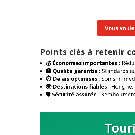
Vous voulez 
Points clés à retenir 
💰 Économies importantes :
Réduc
🏥 Qualité garantie
: Standards eu
⏱️ Délais optimisés
: Soins immédi
🌍 Destinations fiables
: Hongrie,
🛡
️ Sécurité assurée
: Rembourseme
Tour