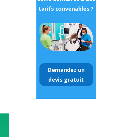
tarifs convenables ?
Demandez un
devis gratuit