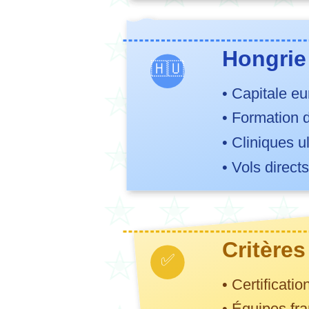
Hongrie 
🇭🇺
• Capitale e
• Formation 
• Cliniques u
• Vols direct
Critère
✅
• Certificat