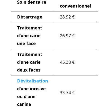
Soin dentaire
conventionnel
re
Détartrage
28,92 €
60
Traitement
d’une carie
26,97 €
60
une face
Traitement
d’une carie
45,38 €
60
deux faces
Dévitalisation
d’une incisive
33,74 €
60
ou d’une
canine