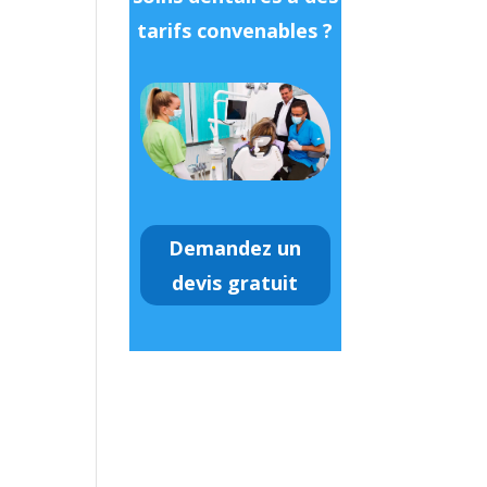
tarifs convenables ?
Demandez un
devis gratuit