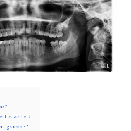
e ?
st essentiel ?
tomogramme ?