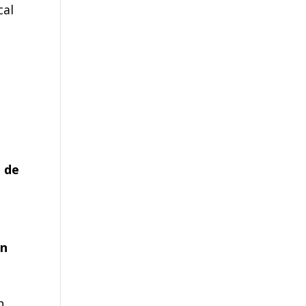
cal
.
n de
un
n