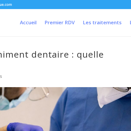
que.com
Accueil
Premier RDV
Les traitements
iment dentaire : quelle
s