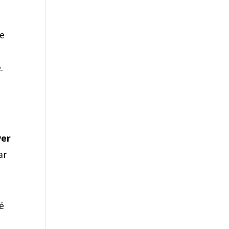
de
.
ver
ar
é