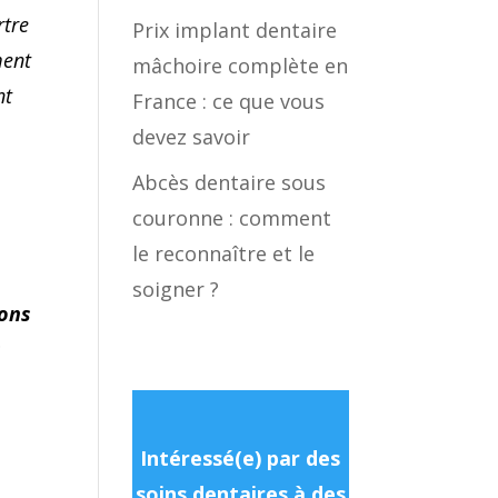
rtre
Prix implant dentaire
ment
mâchoire complète en
nt
France : ce que vous
devez savoir
Abcès dentaire sous
couronne : comment
le reconnaître et le
soigner ?
ions
s
Intéressé(e) par des
soins dentaires à des