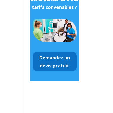
tarifs convenables ?
Demandez un
devis gratuit