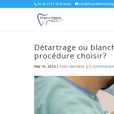
06 28 27 01 18 (France)
info@francedentalclini
Détartrage ou blanch
procédure choisir?
Mai 16, 2024
|
Soins dentaires
|
0 commentaire