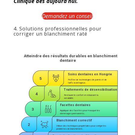
Clinique dès aujourd’hui.
Demandez un conseil
4. Solutions professionnelles pour
corriger un blanchiment raté
Atteindre des résultats durables en blanchiment 
dentaire
Soins dentaires en Hongrie
5
Profiter de technologies de pointe et de 
tarifs avantageux.
Traitements de désensibilisation
4
Restaurer le confort en réduisant la 
sensibilité.
Facettes dentaires
3
Appliquer des facettes pour masquer les 
dommages permanents.
Blanchiment correctif
2
Utiliser des techniques propriétaires pour corriger les 
problèmes de blanchiment.