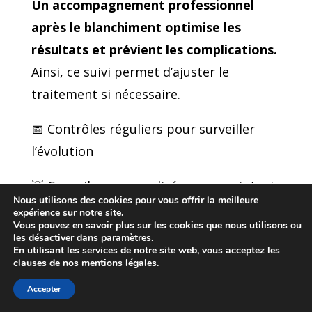
Un accompagnement professionnel
après le blanchiment optimise les
résultats et prévient les complications.
Ainsi, ce suivi permet d’ajuster le
traitement si nécessaire.
📅 Contrôles réguliers pour surveiller
l’évolution
💡 Conseils personnalisés pour maintenir
Nous utilisons des cookies pour vous offrir la meilleure
les résultats
expérience sur notre site.
Vous pouvez en savoir plus sur les cookies que nous utilisons ou
les désactiver dans
paramètres
.
🛡️ Protocole d’entretien adapté à votre
En utilisant les services de notre site web, vous acceptez les
clauses de nos mentions légales.
situation
Accepter
🆘 Support technique en cas de