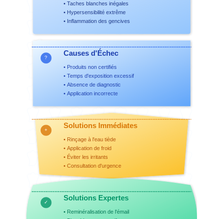
• Taches blanches inégales
• Hypersensibilité extrême
•
Inflammation des gencives
Causes d'Échec
?
• Produits non certifiés
• Temps d'exposition excessif
• Absence de diagnostic
• Application incorrecte
Solutions Immédiates
+
• Rinçage à l'eau tiède
• Application de froid
• Éviter les irritants
• Consultation d'urgence
Solutions Expertes
✓
• Reminéralisation de l'émail