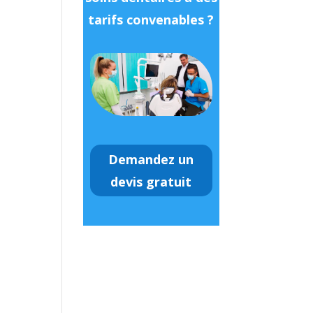
tarifs convenables ?
Demandez un
devis gratuit