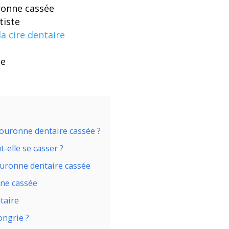
ronne cassée
tiste
la cire dentaire
ie
couronne dentaire cassée ?
-elle se casser ?
ouronne dentaire cassée
nne cassée
taire
ongrie ?