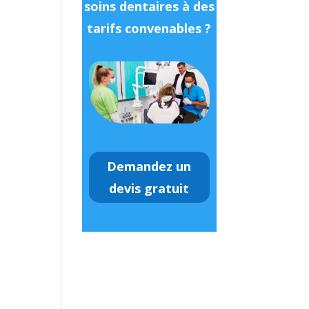
soins dentaires à des
tarifs convenables ?
Demandez un
devis gratuit